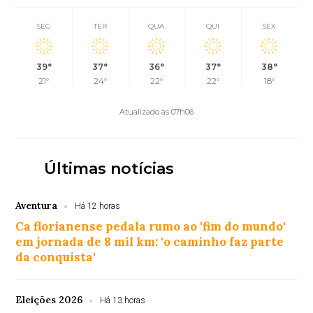
SEG
TER
QUA
QUI
SEX
39°
37°
36°
37°
38°
21°
24°
22°
22°
18°
Atualizado às 07h06
Últimas notícias
Aventura
Há 12 horas
Ca florianense pedala rumo ao 'fim do mundo'
em jornada de 8 mil km: 'o caminho faz parte
da conquista'
Eleições 2026
Há 13 horas