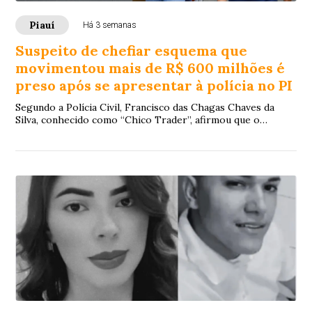
Piauí
Há 3 semanas
Suspeito de chefiar esquema que
movimentou mais de R$ 600 milhões é
preso após se apresentar à polícia no PI
Segundo a Polícia Civil, Francisco das Chagas Chaves da
Silva, conhecido como “Chico Trader”, afirmou que o
dinheiro das vítimas foi perdido e que não há como
ressarcir os prejuízos.