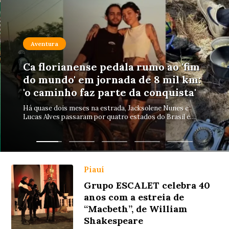
Piauí
Rafael Fonteles vistoria obras de
asfaltamento em quatro
municípios da região do Vale do
Canindé
As visitas ocorreram nos municípios de São João da
Varjota, Santa Cruz, Wall Ferraz e Santo Inácio do Piauí.
Piauí
Grupo ESCALET celebra 40
anos com a estreia de
“Macbeth”, de William
Shakespeare