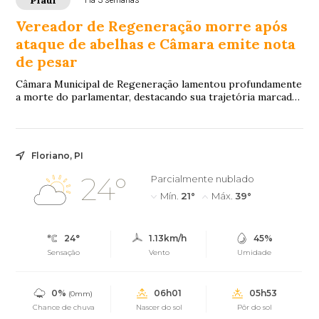
Piauí
Há 3 semanas
Vereador de Regeneração morre após
ataque de abelhas e Câmara emite nota
de pesar
Câmara Municipal de Regeneração lamentou profundamente
a morte do parlamentar, destacando sua trajetória marcada
pelo compromisso com a vida pública e dedicação ao povo
regenerense.
Floriano, PI
24°
Parcialmente nublado
Mín.
21°
Máx.
39°
24°
1.13km/h
45%
Sensação
Vento
Umidade
0%
06h01
05h53
(0mm)
Chance de chuva
Nascer do sol
Pôr do sol