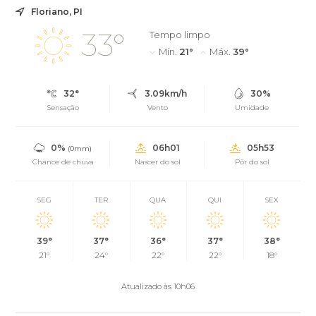
Floriano, PI
33°
Tempo limpo
Mín.
21°
Máx.
39°
32°
3.09km/h
30%
Sensação
Vento
Umidade
0%
06h01
05h53
(0mm)
Chance de chuva
Nascer do sol
Pôr do sol
SEG
TER
QUA
QUI
SEX
39°
37°
36°
37°
38°
21°
24°
22°
22°
18°
Atualizado às 10h06