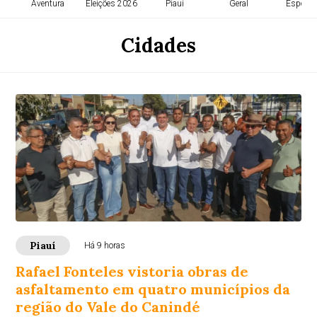
Aventura
Eleições 2026
Piauí
Geral
Esporte
Cidades
Piauí
Há 9 horas
Rafael Fonteles vistoria obras de
asfaltamento em quatro municípios da
região do Vale do Canindé