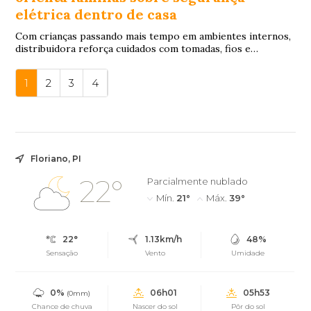
elétrica dentro de casa
Com crianças passando mais tempo em ambientes internos,
distribuidora reforça cuidados com tomadas, fios e
aparelhos eletroeletrônicos
1
2
3
4
Floriano, PI
22°
Parcialmente nublado
Mín.
21°
Máx.
39°
22°
1.13km/h
48%
Sensação
Vento
Umidade
0%
06h01
05h53
(0mm)
Chance de chuva
Nascer do sol
Pôr do sol