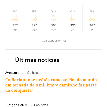
SEG
TER
QUA
QUI
SEX
39°
37°
36°
37°
38°
21°
24°
22°
22°
18°
Atualizado às 04h06
Últimas notícias
Aventura
Há 9 horas
Ca florianense pedala rumo ao 'fim do mundo'
em jornada de 8 mil km: 'o caminho faz parte
da conquista'
Eleições 2026
Há 9 horas