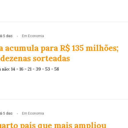
á 5 dias
Em Economia
 acumula para R$ 135 milhões;
 dezenas sorteadas
o: 14 - 16 - 21 - 39 - 53 - 58
á 5 dias
Em Economia
uarto país que mais ampliou