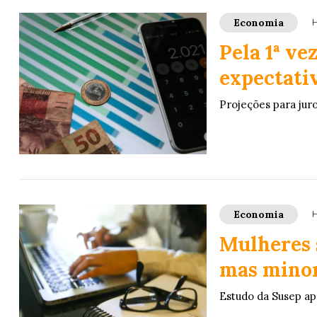
Economia
H
Pela 1ª v
expectati
Projeções para jur
Economia
H
Mulheres 
mas minor
Estudo da Susep ap