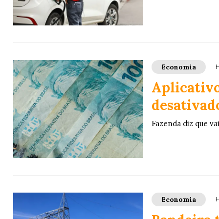
Economia
H
Aplicativ
desativado
Fazenda diz que va
Economia
H