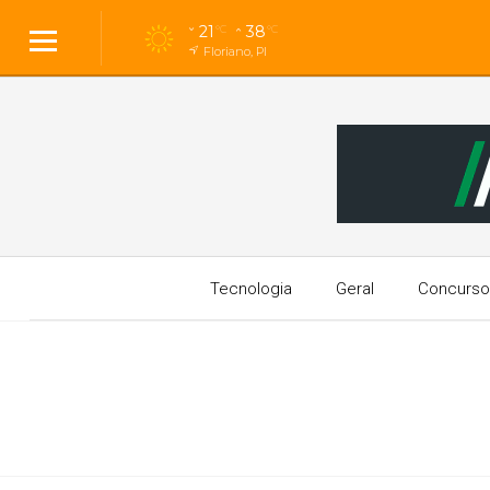
21
38
°C
°C
Floriano, PI
Tecnologia
Geral
Concurso