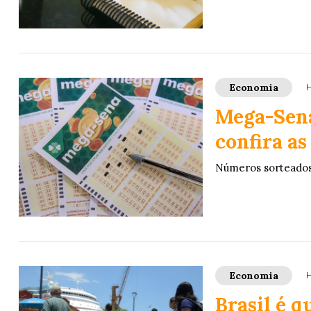
Economia
H
Mega-Sena
confira as
Números sorteados sã
Economia
H
Brasil é q