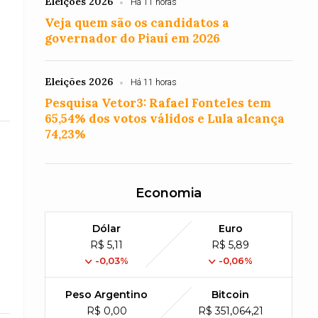
Eleições 2026
Há 11 horas
Veja quem são os candidatos a
governador do Piauí em 2026
Eleições 2026
Há 11 horas
Pesquisa Vetor3: Rafael Fonteles tem
65,54% dos votos válidos e Lula alcança
74,23%
Economia
Dólar
Euro
R$ 5,11
R$ 5,89
-0,03%
-0,06%
Peso Argentino
Bitcoin
R$ 0,00
R$ 351,064,21