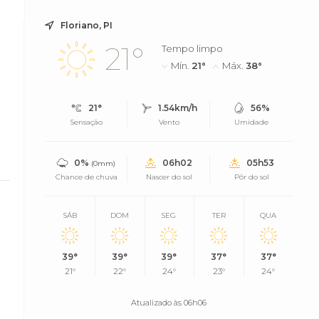
Floriano, PI
21°
Tempo limpo
Mín.
21°
Máx.
38°
21°
1.54km/h
56%
Sensação
Vento
Umidade
0%
06h02
05h53
(0mm)
Chance de chuva
Nascer do sol
Pôr do sol
SÁB
DOM
SEG
TER
QUA
39°
39°
39°
37°
37°
21°
22°
24°
23°
24°
Atualizado às 06h06