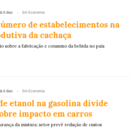
á 6 dias
Em Economia
número de estabelecimentos na
odutiva da cachaça
io sobre a fabricação e consumo da bebida no país
á 6 dias
Em Economia
e etanol na gasolina divide
sobre impacto em carros
rança da mistura; setor prevê redução de custos