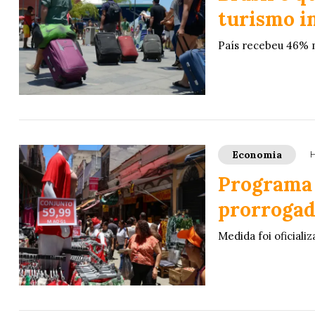
turismo i
País recebeu 46% m
Economia
H
Programa 
prorrogado
Medida foi oficiali