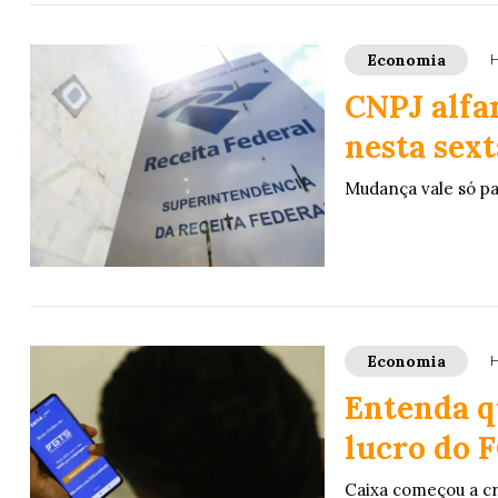
Economia
H
CNPJ alfa
nesta sext
Mudança vale só pa
Economia
H
Entenda q
lucro do 
Caixa começou a cre