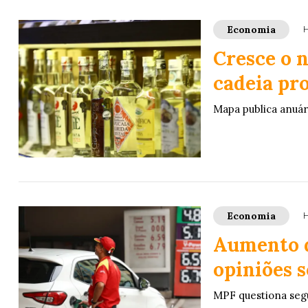
Economia
H
Cresce o 
cadeia pr
Mapa publica anuár
Economia
H
Aumento d
opiniões 
MPF questiona segu