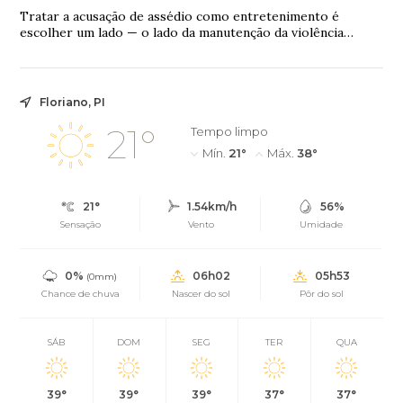
Tratar a acusação de assédio como entretenimento é
escolher um lado — o lado da manutenção da violência
simbólica.
Floriano, PI
21°
Tempo limpo
Mín.
21°
Máx.
38°
21°
1.54km/h
56%
Sensação
Vento
Umidade
0%
06h02
05h53
(0mm)
Chance de chuva
Nascer do sol
Pôr do sol
SÁB
DOM
SEG
TER
QUA
39°
39°
39°
37°
37°