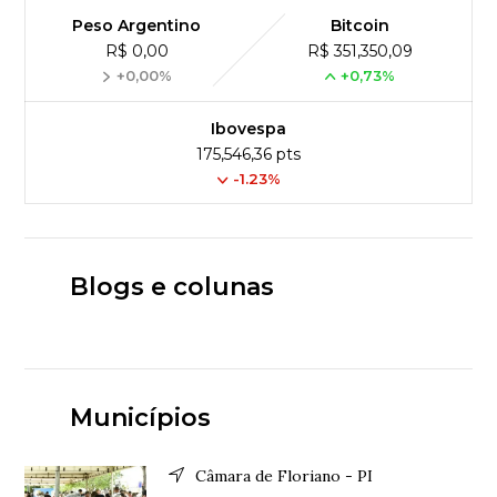
Peso Argentino
Bitcoin
R$ 0,00
R$ 351,350,09
+0,00%
+0,73%
Ibovespa
175,546,36 pts
-1.23%
Blogs e colunas
Municípios
Câmara de Floriano - PI