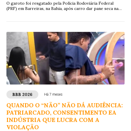
O garoto foi resgatado pela Polícia Rodoviária Federal
(PRF) em Barreiras, na Bahia, após carro dar pane seca na
estrada. Objetivo era viajar 2,3 mil km.
BBB 2026
Há 7 meses
QUANDO O “NÃO” NÃO DÁ AUDIÊNCIA:
PATRIARCADO, CONSENTIMENTO EA
INDÚSTRIA QUE LUCRA COM A
VIOLAÇÃO