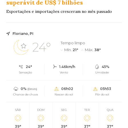
superávit de US$ 7 bilhões
Exportações e importações cresceram no mês passado
Floriano, PI
24°
Tempo limpo
Mín.
21°
Máx.
38°
24°
1.46km/h
45%
Sensação
Vento
Umidade
0%
06h02
05h53
(0mm)
Chance de chuva
Nascer do sol
Pôr do sol
SÁB
DOM
SEG
TER
QUA
39°
39°
39°
37°
37°