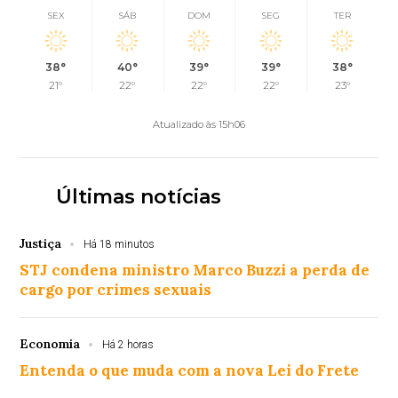
SEX
SÁB
DOM
SEG
TER
38°
40°
39°
39°
38°
21°
22°
22°
22°
23°
Atualizado às 15h06
Últimas notícias
Justiça
Há 18 minutos
STJ condena ministro Marco Buzzi a perda de
cargo por crimes sexuais
Economia
Há 2 horas
Entenda o que muda com a nova Lei do Frete