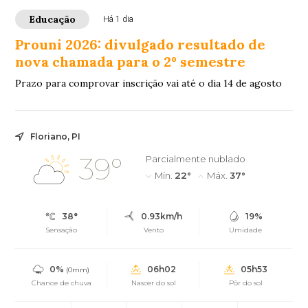
Educação
Há 1 dia
Prouni 2026: divulgado resultado de
nova chamada para o 2º semestre
Prazo para comprovar inscrição vai até o dia 14 de agosto
Floriano, PI
39°
Parcialmente nublado
Mín.
22°
Máx.
37°
38°
0.93km/h
19%
Sensação
Vento
Umidade
0%
06h02
05h53
(0mm)
Chance de chuva
Nascer do sol
Pôr do sol