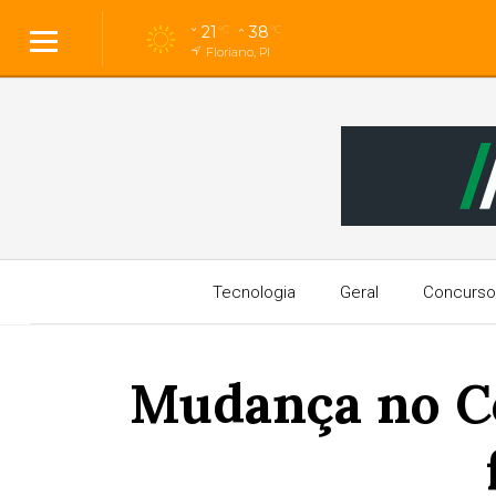
21
38
°C
°C
Floriano, PI
Tecnologia
Geral
Concurso
Mudança no Có