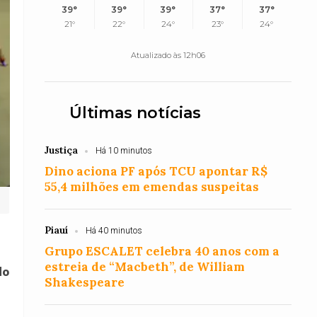
39°
39°
39°
37°
37°
21°
22°
24°
23°
24°
Atualizado às 12h06
Últimas notícias
Justiça
Há 10 minutos
Dino aciona PF após TCU apontar R$
55,4 milhões em emendas suspeitas
Piauí
Há 40 minutos
Grupo ESCALET celebra 40 anos com a
estreia de “Macbeth”, de William
do
Shakespeare