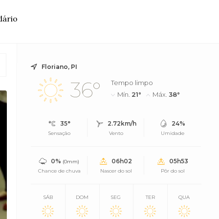
dário
Floriano, PI
36°
Tempo limpo
Mín.
21°
Máx.
38°
35°
2.72km/h
24%
Sensação
Vento
Umidade
0%
06h02
05h53
(0mm)
Chance de chuva
Nascer do sol
Pôr do sol
SÁB
DOM
SEG
TER
QUA