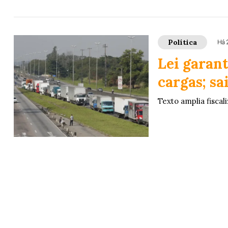
Política
Há 
Lei garan
cargas; s
Texto amplia fisca