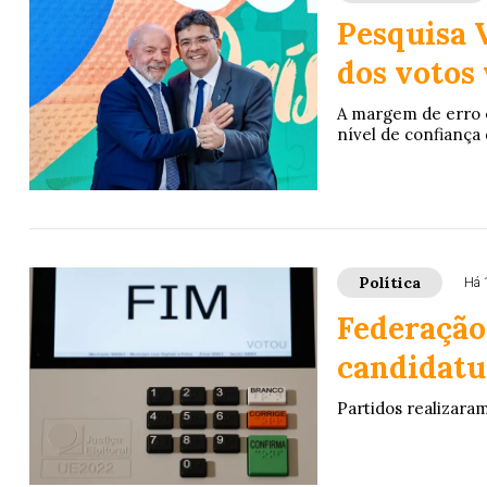
Pesquisa V
dos votos 
A margem de erro é
nível de confiança
Política
Há 
Federação
candidatur
Partidos realizara