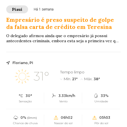
Piauí
Há 1 semana
Empresário é preso suspeito de golpe
da falsa carta de crédito em Teresina
O delegado afirmou ainda que o empresário já possui
antecedentes criminais, embora esta seja a primeira vez que
tenha a prisão preventiva decretada.
Floriano, PI
31°
Tempo limpo
Mín.
21°
Máx.
38°
30°
3.33km/h
33%
Sensação
Vento
Umidade
0%
06h02
05h53
(0mm)
Chance de chuva
Nascer do sol
Pôr do sol