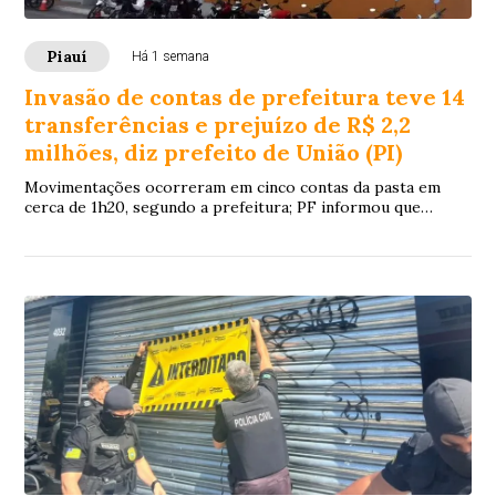
Piauí
Há 1 semana
Invasão de contas de prefeitura teve 14
transferências e prejuízo de R$ 2,2
milhões, diz prefeito de União (PI)
Movimentações ocorreram em cinco contas da pasta em
cerca de 1h20, segundo a prefeitura; PF informou que
instaurou procedimento para verificar a atribuição federal e
apurar os fatos.