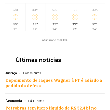
SÁB
DOM
SEG
TER
QUA
39°
39°
39°
37°
37°
21°
22°
24°
23°
24°
Atualizado às 09h06
Últimas notícias
Justiça
Há 8 minutos
Depoimento de Jaques Wagner à PF é adiado a
pedido da defesa
Economia
Há 11 horas
Petrobras tem lucro líquido de R$ 52,4 bi no