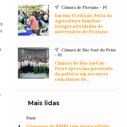
Câmara de Floriano - PI
Em sua VI edição, Feira da
Agricultura Familiar
os
integra atividades de
um
aniversário de Floriano
m
Câmara de São José do Peixe
- PI
Câmara de São José do
Peixe aproxima juventude
da política em encontro
com alunos de
Administração
,
Mais lidas
Piauí
Concurso da PMPI tem prova adiada