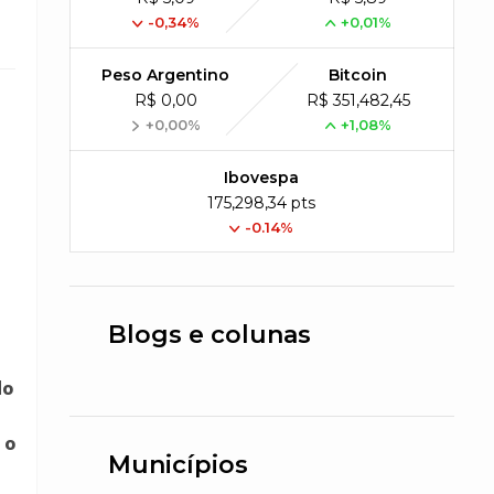
-0,34%
+0,01%
Peso Argentino
Bitcoin
R$ 0,00
R$ 351,482,45
+0,00%
+1,08%
Ibovespa
175,298,34 pts
-0.14%
Blogs e colunas
do
 o
Municípios