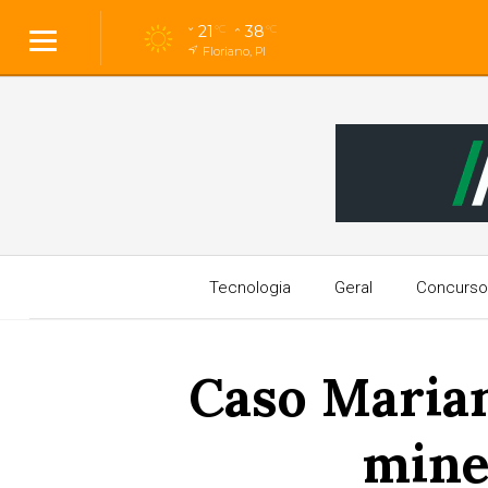
21
38
°C
°C
Floriano, PI
Tecnologia
Geral
Concurso
Caso Marian
mine