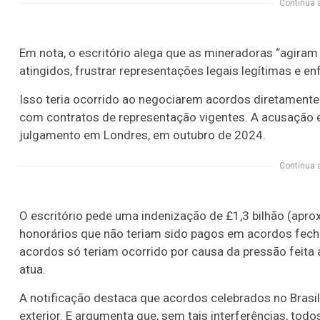
Continua 
Em nota, o escritório alega que as mineradoras “agiram
atingidos, frustrar representações legais legítimas e e
Isso teria ocorrido ao negociarem acordos diretamente
com contratos de representação vigentes. A acusação é 
julgamento em Londres, em outubro de 2024.
Continua 
O escritório pede uma indenização de £1,3 bilhão (apro
honorários que não teriam sido pagos em acordos fech
acordos só teriam ocorrido por causa da pressão feita a
atua.
A notificação destaca que acordos celebrados no Brasi
exterior. E argumenta que, sem tais interferências, to