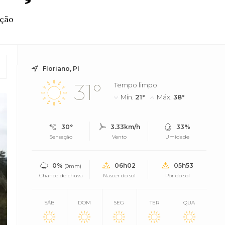
ação
Floriano, PI
31°
Tempo limpo
Mín.
21°
Máx.
38°
30°
3.33km/h
33%
Sensação
Vento
Umidade
0%
06h02
05h53
(0mm)
Chance de chuva
Nascer do sol
Pôr do sol
SÁB
DOM
SEG
TER
QUA