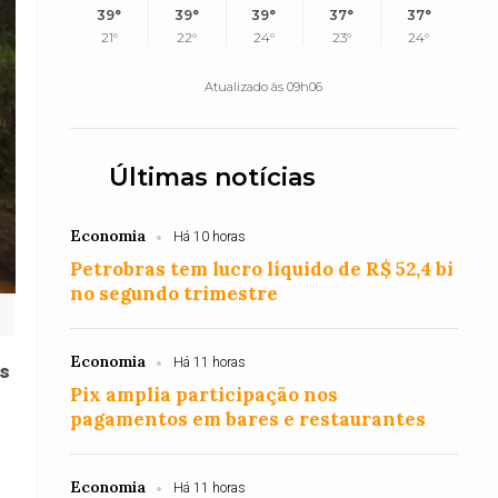
39°
39°
39°
37°
37°
21°
22°
24°
23°
24°
Atualizado às 09h06
Últimas notícias
Economia
Há 10 horas
Petrobras tem lucro líquido de R$ 52,4 bi
no segundo trimestre
Economia
Há 11 horas
as
Pix amplia participação nos
a
pagamentos em bares e restaurantes
Economia
Há 11 horas