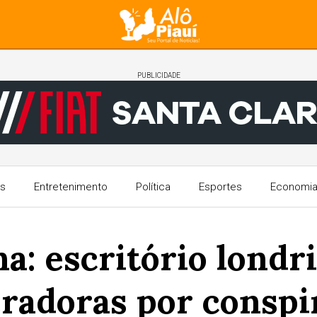
PUBLICIDADE
s
Entretenimento
Política
Esportes
Economi
a: escritório londr
radoras por conspi