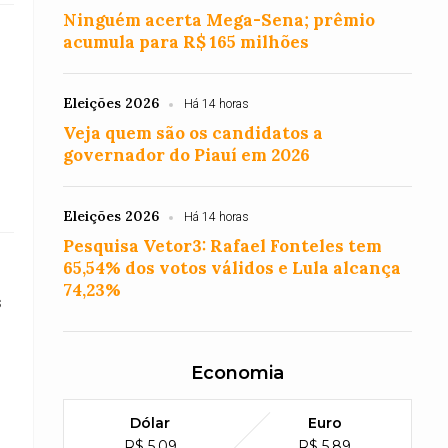
Ninguém acerta Mega-Sena; prêmio
acumula para R$ 165 milhões
Eleições 2026
Há 14 horas
Veja quem são os candidatos a
governador do Piauí em 2026
Eleições 2026
Há 14 horas
Pesquisa Vetor3: Rafael Fonteles tem
65,54% dos votos válidos e Lula alcança
74,23%
s
Economia
Dólar
Euro
R$ 5,09
R$ 5,89