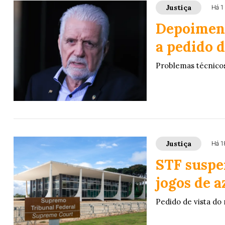
Justiça
Há 1
Depoiment
a pedido d
Problemas técnicos 
Justiça
Há 1
STF suspe
jogos de a
Pedido de vista do 