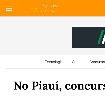
21
39
°C
°C
Floriano, PI
Tecnologia
Geral
Concurso
No Piauí, concu