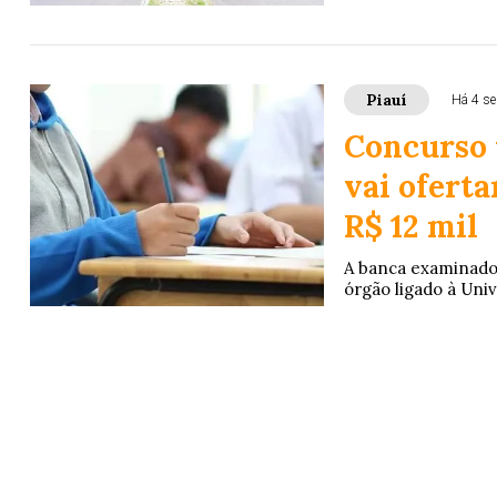
Piauí
Há 4 s
Concurso u
vai oferta
R$ 12 mil
A banca examinado
órgão ligado à Univ