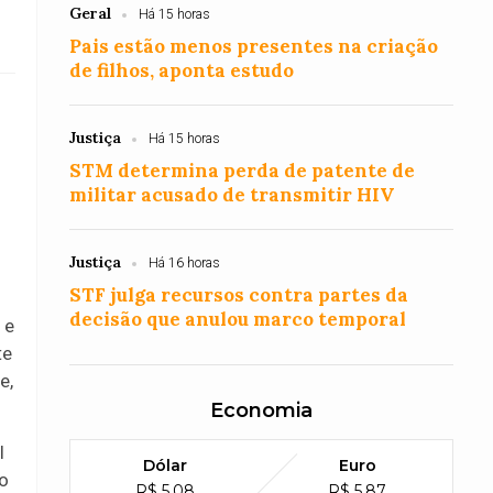
Geral
Há 15 horas
Pais estão menos presentes na criação
de filhos, aponta estudo
Justiça
Há 15 horas
STM determina perda de patente de
militar acusado de transmitir HIV
Justiça
Há 16 horas
STF julga recursos contra partes da
decisão que anulou marco temporal
 e
te
e,
Economia
l
Dólar
Euro
 o
R$ 5,08
R$ 5,87