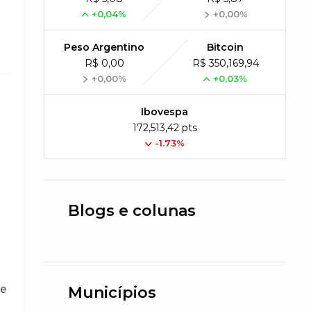
+0,04%
+0,00%
Peso Argentino
Bitcoin
R$ 0,00
R$ 350,169,94
+0,00%
+0,03%
Ibovespa
172,513,42 pts
-1.73%
Blogs e colunas
te
Municípios