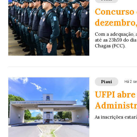
Concurso 
dezembro, 
Com a adequação, as
até as 23h59 do di
Chagas (FCC).
Piauí
Há 2 s
UFPI abre
Administra
As inscrições estar