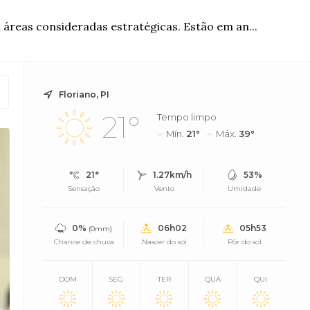
áreas consideradas estratégicas. Estão em an...
Floriano, PI
21°
Tempo limpo
Mín.
21°
Máx.
39°
21°
1.27km/h
53%
Sensação
Vento
Umidade
0%
06h02
05h53
(0mm)
Chance de chuva
Nascer do sol
Pôr do sol
DOM
SEG
TER
QUA
QUI