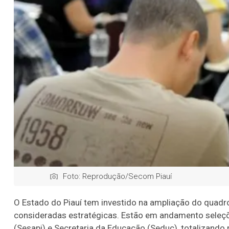
Foto: Reprodução/Secom Piauí
O Estado do Piauí tem investido na ampliação do quadr
consideradas estratégicas. Estão em andamento seleções
(Sesapi) e Secretaria da Educação (Seduc), totalizando