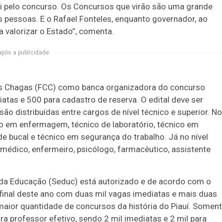
ei pelo concurso. Os Concursos que virão são uma grande
 pessoas. E o Rafael Fonteles, enquanto governador, ao
 valorizar o Estado”, comenta.
após a publicidade
rlos Chagas (FCC) como banca organizadora do concurso
atas e 500 para cadastro de reserva. O edital deve ser
o distribuídas entre cargos de nível técnico e superior. No
ico em enfermagem, técnico de laboratório, técnico em
de bucal e técnico em segurança do trabalho. Já no nível
médico, enfermeiro, psicólogo, farmacêutico, assistente
 da Educação (Seduc) está autorizado e de acordo com o
o final deste ano com duas mil vagas imediatas e mais duas
 maior quantidade de concursos da história do Piauí. Somen
a professor efetivo, sendo 2 mil imediatas e 2 mil para