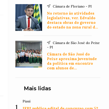
Câmara de Floriano - PI
No retorno às atividades
legislativas, ver. Edvaldo
destaca obras do governo
do estado na zona rural de
Floriano
Câmara de São José do Peixe
- PI
Câmara de São José do
Peixe aproxima juventude
da política em encontro
com alunos de
Administração
Mais lidas
Piauí
1
IFPI publica edital de concurso com 52