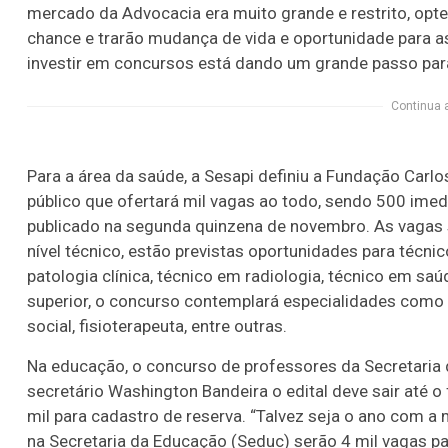
mercado da Advocacia era muito grande e restrito, opt
chance e trarão mudança de vida e oportunidade para as
investir em concursos está dando um grande passo para
Continua 
Para a área da saúde, a Sesapi definiu a Fundação Ca
público que ofertará mil vagas ao todo, sendo 500 imedi
publicado na segunda quinzena de novembro. As vagas sã
nível técnico, estão previstas oportunidades para técn
patologia clínica, técnico em radiologia, técnico em saú
superior, o concurso contemplará especialidades como 
social, fisioterapeuta, entre outras.
Na educação, o concurso de professores da Secretaria
secretário Washington Bandeira o edital deve sair até 
mil para cadastro de reserva. “Talvez seja o ano com a
na Secretaria da Educação (Seduc) serão 4 mil vagas par