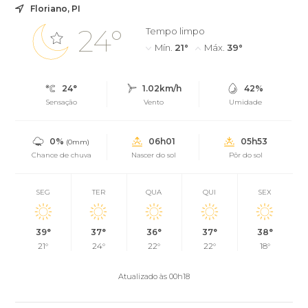
Floriano, PI
24°
Tempo limpo
Mín.
21°
Máx.
39°
24°
1.02km/h
42%
Sensação
Vento
Umidade
0%
06h01
05h53
(0mm)
Chance de chuva
Nascer do sol
Pôr do sol
SEG
TER
QUA
QUI
SEX
39°
37°
36°
37°
38°
21°
24°
22°
22°
18°
Atualizado às 00h18