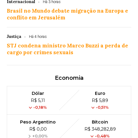
Internacional
Há 3 horas
Brasil no Mundo debate migração na Europa e
conflito em Jerusalém
Justiça
Há 4 horas
STJ condena ministro Marco Buzzi a perda de
cargo por crimes sexuais
Economia
Dólar
Euro
R$ 5,11
R$ 5,89
-0,18%
-0,51%
Peso Argentino
Bitcoin
R$ 0,00
R$ 348,282,89
+0,00%
-0,48%