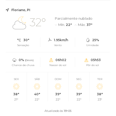
Floriano, PI
32°
Parcialmente nublado
Mín.
22°
Máx.
37°
30°
1.95km/h
25%
Sensação
Vento
Umidade
0%
06h02
05h53
(0mm)
Chance de chuva
Nascer do sol
Pôr do sol
SEX
SÁB
DOM
SEG
TER
38°
40°
39°
39°
38°
21°
22°
22°
22°
23°
Atualizado às 18h06