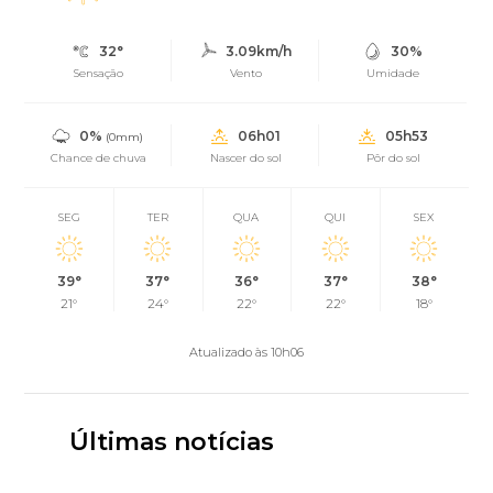
32°
3.09km/h
30%
Sensação
Vento
Umidade
0%
06h01
05h53
(0mm)
Chance de chuva
Nascer do sol
Pôr do sol
SEG
TER
QUA
QUI
SEX
39°
37°
36°
37°
38°
21°
24°
22°
22°
18°
Atualizado às 10h06
Últimas notícias