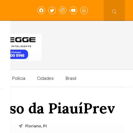
a
Polícia
Cidades
Brasil
rso da PiauíPrev
Floriano, PI