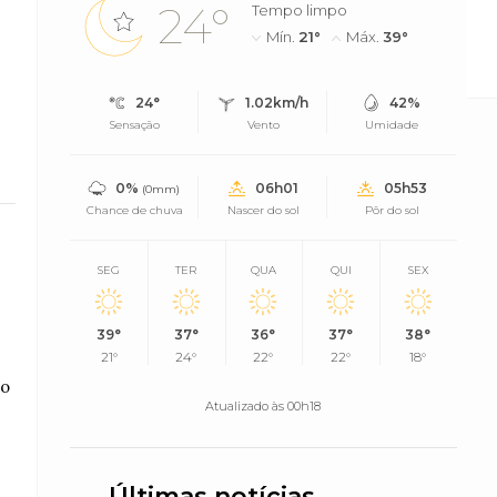
24°
Tempo limpo
Mín.
21°
Máx.
39°
í Previdência (PiauíPrev), regido pelo Edita...
24°
1.02km/h
42%
Sensação
Vento
Umidade
0%
06h01
05h53
(0mm)
Chance de chuva
Nascer do sol
Pôr do sol
SEG
TER
QUA
QUI
SEX
39°
37°
36°
37°
38°
21°
24°
22°
22°
18°
to
Atualizado às 00h18
Últimas notícias