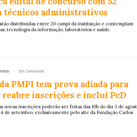
ca edital de concurso com 52
a técnicos administrativos
 o prazo de validade do concurso público da Fundação Piau
stão distribuídas entre 20 campi da instituição e contemplam
as, tecnologia da informação, laboratórios e saúde.
emana
Em Concursos
da PMPI tem prova adiada para
reabre inscrições e inclui PcD
 novas inscrições poderão ser feitas das 10h do dia 3 de agos
a 4 de setembro, exclusivamente pelo site da Fundação Carlos