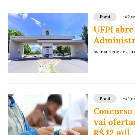
Piauí
Há 2 s
UFPI abre
Administra
As inscrições estar
Piauí
Há 1 m
Concurso u
vai oferta
R$ 12 mil