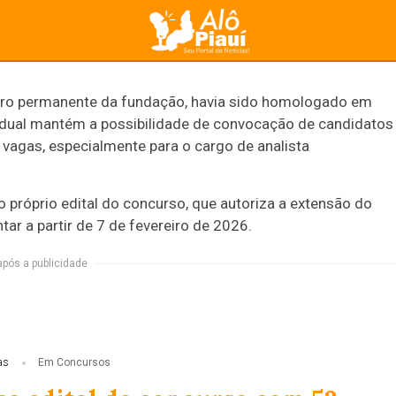
após a publicidade
PUBLICIDADE
dro permanente da fundação, havia sido homologado em
adual mantém a possibilidade de convocação de candidatos
vagas, especialmente para o cargo de analista
 próprio edital do concurso, que autoriza a extensão do
ar a partir de 7 de fevereiro de 2026.
s
Entretenimento
Política
Esportes
Economi
após a publicidade
a validade de concu
por mais um ano
as
Em Concursos