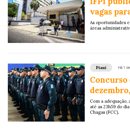
IFPI publi
vagas par
O Governo do Estado prorrogou por mais um ano,
As oportunidades e
áreas administrativ
Piauí
Há 1 s
Concurso 
dezembro, 
Com a adequação, as
até as 23h59 do di
Chagas (FCC).