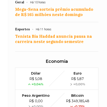
Geral
Há 10 horas
Mega-Sena sorteia prêmio acumulado
de R$ 165 milhões neste domingo
Esportes
Há 11 horas
Tenista Bia Haddad anuncia pausa na
carreira neste segundo semestre
Economia
Dólar
Euro
R$ 5,08
R$ 5,87
+0,04%
+0,00%
Peso Argentino
Bitcoin
R$ 0,00
R$ 349,185,48
+0,00%
-0,25%