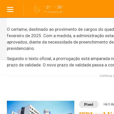
do Estado (DOE) desta terça-feira (3).
21
39
°C
°C
Continua 
Floriano, PI
O certame, destinado ao provimento de cargos do qua
fevereiro de 2025. Com a medida, a administração est
aprovados, diante da necessidade de preenchimento de 
previdenciário.
Segundo o texto oficial, a prorrogação está amparada no
prazo de validade. O novo prazo de validade passa a cont
Tecnologia
Geral
Concurso
Continua 
Governo prorrog
Piauí
Há 5 di