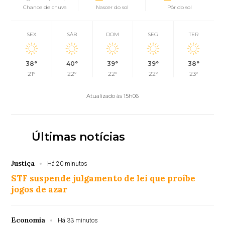
Chance de chuva
Nascer do sol
Pôr do sol
SEX
SÁB
DOM
SEG
TER
38°
40°
39°
39°
38°
21°
22°
22°
22°
23°
Atualizado às 15h06
Últimas notícias
Justiça
Há 20 minutos
STF suspende julgamento de lei que proíbe
jogos de azar
Economia
Há 33 minutos