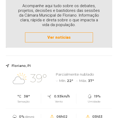
Acompanhe aqui tudo sobre os debates,
projetos, decisões e bastidores das sessões
da Câmara Municipal de Floriano. Informação
clara, rápida e direta sobre o que impacta a
vida da população.
Ver notícias
Floriano, PI
39°
Parcialmente nublado
Mín.
22°
Máx.
37°
38°
0.93km/h
19%
Sensação
Vento
Umidade
0%
06h02
05h53
(0mm)