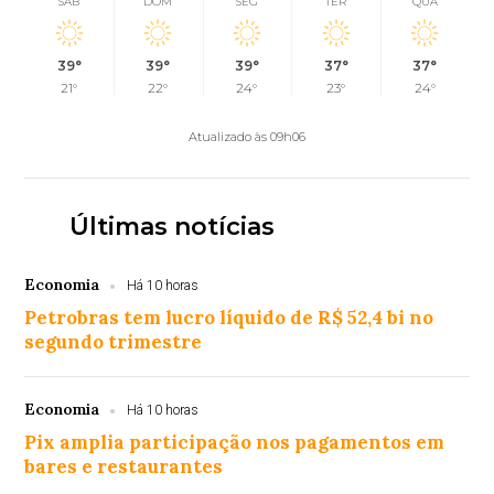
SÁB
DOM
SEG
TER
QUA
39°
39°
39°
37°
37°
21°
22°
24°
23°
24°
Atualizado às 09h06
Últimas notícias
Economia
Há 10 horas
Petrobras tem lucro líquido de R$ 52,4 bi no
segundo trimestre
Economia
Há 10 horas
Pix amplia participação nos pagamentos em
bares e restaurantes