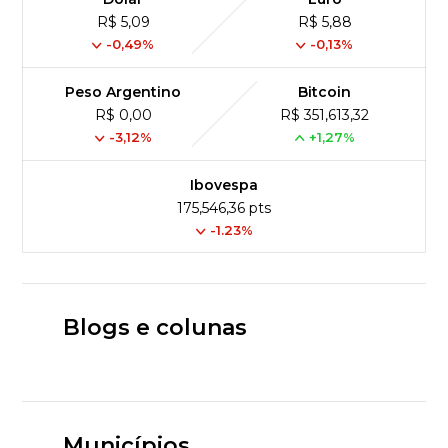
R$ 5,09
R$ 5,88
-0,49%
-0,13%
Peso Argentino
Bitcoin
R$ 0,00
R$ 351,613,32
-3,12%
+1,27%
Ibovespa
175,546,36 pts
-1.23%
Blogs e colunas
Municípios