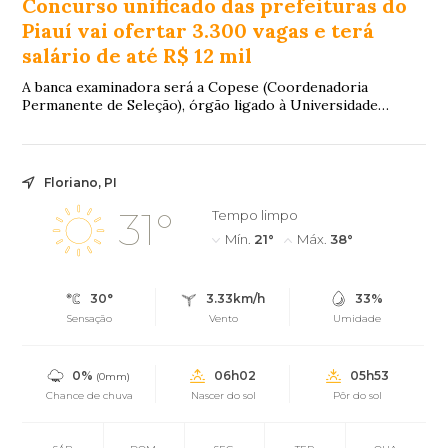
Concurso unificado das prefeituras do
Piauí vai ofertar 3.300 vagas e terá
salário de até R$ 12 mil
A banca examinadora será a Copese (Coordenadoria
Permanente de Seleção), órgão ligado à Universidade
Federal do Piauí (UFPI).
Floriano, PI
31°
Tempo limpo
Mín.
21°
Máx.
38°
30°
3.33km/h
33%
Sensação
Vento
Umidade
0%
06h02
05h53
(0mm)
Chance de chuva
Nascer do sol
Pôr do sol