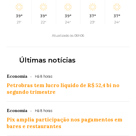
39°
39°
39°
37°
37°
21°
22°
24°
23°
24°
Atualizado às 06h06
Últimas notícias
Economia
Há 8 horas
Petrobras tem lucro líquido de R$ 52,4 bi no
segundo trimestre
Economia
Há 8 horas
Pix amplia participação nos pagamentos em
bares e restaurantes