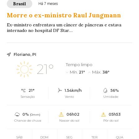
Brasil
Há 7 meses
Morre o ex-ministro Raul Jungmann
Ex-ministro enfrentava um câncer de pâncreas e estava
internado no hospital DF Star
https://www.terra.com.br/noticias/brasil/politica/morre-
o-ex-ministro-raul-jungmann-apos-anos-de-luta-contra-
cancer,9f212a8e39093e246c5454b7f4ac4de4mvnfu8g1.html?
utm_source=clipboard
Floriano, PI
21°
Tempo limpo
Mín.
21°
Máx.
38°
21°
1.54km/h
56%
Sensação
Vento
Umidade
0%
06h02
05h53
(0mm)
Chance de chuva
Nascer do sol
Pôr do sol
SÁB
DOM
SEG
TER
QUA