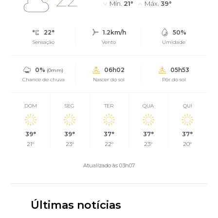
Mín.
21°
Máx.
39°
22°
1.2km/h
50%
Sensação
Vento
Umidade
0%
06h02
05h53
(0mm)
Chance de chuva
Nascer do sol
Pôr do sol
DOM
SEG
TER
QUA
QUI
39°
39°
37°
37°
37°
21°
23°
22°
23°
20°
Atualizado às 03h07
Últimas notícias