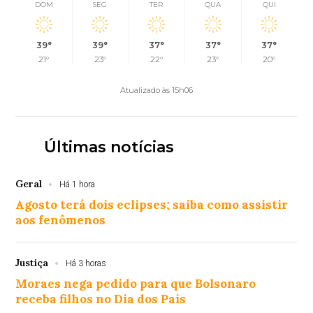
DOM
SEG
TER
QUA
QUI
39°
39°
37°
37°
37°
21°
23°
22°
23°
20°
Atualizado às 15h06
Últimas notícias
Geral
Há 1 hora
Agosto terá dois eclipses; saiba como assistir
aos fenômenos
Justiça
Há 3 horas
Moraes nega pedido para que Bolsonaro
receba filhos no Dia dos Pais