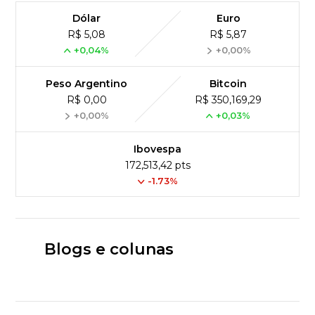
Dólar
Euro
R$ 5,08
R$ 5,87
+0,04%
+0,00%
Peso Argentino
Bitcoin
R$ 0,00
R$ 350,169,29
+0,00%
+0,03%
Ibovespa
172,513,42 pts
-1.73%
Blogs e colunas