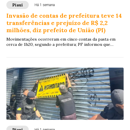
Piauí
Há 1 semana
Invasão de contas de prefeitura teve 14
transferências e prejuízo de R$ 2,2
milhões, diz prefeito de União (PI)
Movimentações ocorreram em cinco contas da pasta em
cerca de 1h20, segundo a prefeitura; PF informou que
instaurou procedimento para verificar a atribuição federal e
apurar os fatos.
Piauí
Há 1 semana