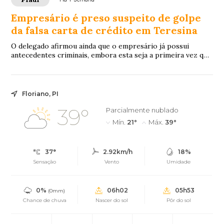
Empresário é preso suspeito de golpe
da falsa carta de crédito em Teresina
O delegado afirmou ainda que o empresário já possui
antecedentes criminais, embora esta seja a primeira vez que
tenha a prisão preventiva decretada.
Floriano, PI
39°
Parcialmente nublado
Mín.
21°
Máx.
39°
37°
2.92km/h
18%
Sensação
Vento
Umidade
0%
06h02
05h53
(0mm)
Chance de chuva
Nascer do sol
Pôr do sol