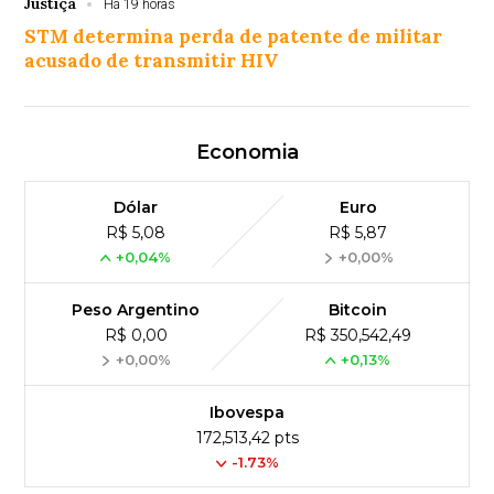
Justiça
Há 19 horas
STM determina perda de patente de militar
acusado de transmitir HIV
Economia
Dólar
Euro
R$ 5,08
R$ 5,87
+0,04%
+0,00%
Peso Argentino
Bitcoin
R$ 0,00
R$ 350,542,49
+0,00%
+0,13%
Ibovespa
172,513,42 pts
-1.73%