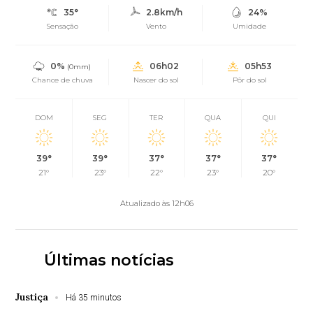
35°
2.8km/h
24%
Sensação
Vento
Umidade
0%
06h02
05h53
(0mm)
Chance de chuva
Nascer do sol
Pôr do sol
DOM
SEG
TER
QUA
QUI
39°
39°
37°
37°
37°
21°
23°
22°
23°
20°
Atualizado às 12h06
Últimas notícias
Justiça
Há 35 minutos