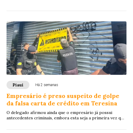
instaurou procedimento para verificar a atribuição federal e
apurar os fatos.
Piauí
Há 2 semanas
Empresário é preso suspeito de golpe
da falsa carta de crédito em Teresina
O delegado afirmou ainda que o empresário já possui
antecedentes criminais, embora esta seja a primeira vez que
tenha a prisão preventiva decretada.