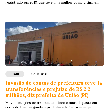
registrado em 2018, que teve uma mulher como vítima e
tramita na Justiça como crime de competência do Tribunal
do Júri.
Piauí
Há 2 semanas
Invasão de contas de prefeitura teve 14
transferências e prejuízo de R$ 2,2
milhões, diz prefeito de União (PI)
Movimentações ocorreram em cinco contas da pasta em
cerca de 1h20, segundo a prefeitura; PF informou que