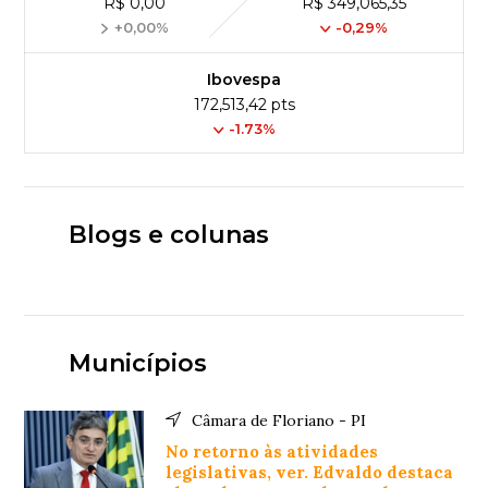
R$ 0,00
R$ 349,065,35
+0,00%
-0,29%
Ibovespa
172,513,42 pts
-1.73%
Blogs e colunas
Municípios
Câmara de Floriano - PI
No retorno às atividades
legislativas, ver. Edvaldo destaca