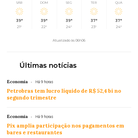
SÁB
DOM
SEG
TER
QUA
39°
39°
39°
37°
37°
21°
22°
24°
23°
24°
Atualizado às 06h06
Últimas notícias
Economia
Há 9 horas
Petrobras tem lucro líquido de R$ 52,4 bi no
segundo trimestre
Economia
Há 9 horas
Pix amplia participação nos pagamentos em
bares e restaurantes