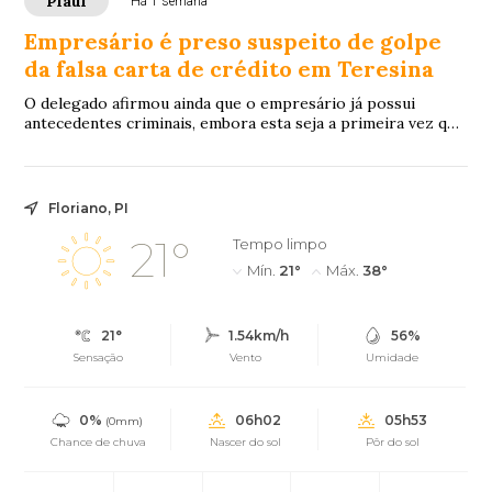
Piauí
Há 1 semana
Empresário é preso suspeito de golpe
da falsa carta de crédito em Teresina
O delegado afirmou ainda que o empresário já possui
antecedentes criminais, embora esta seja a primeira vez que
tenha a prisão preventiva decretada.
Floriano, PI
21°
Tempo limpo
Mín.
21°
Máx.
38°
21°
1.54km/h
56%
Sensação
Vento
Umidade
0%
06h02
05h53
(0mm)
Chance de chuva
Nascer do sol
Pôr do sol