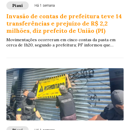
Piauí
Há 1 semana
Invasão de contas de prefeitura teve 14
transferências e prejuízo de R$ 2,2
milhões, diz prefeito de União (PI)
Movimentações ocorreram em cinco contas da pasta em
cerca de 1h20, segundo a prefeitura; PF informou que
instaurou procedimento para verificar a atribuição federal e
apurar os fatos.