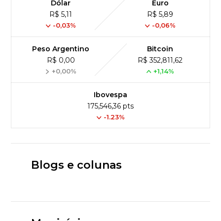
Dólar
Euro
R$ 5,11
R$ 5,89
-0,03%
-0,06%
Peso Argentino
Bitcoin
R$ 0,00
R$ 352,811,62
+0,00%
+1,14%
Ibovespa
175,546,36 pts
-1.23%
Blogs e colunas