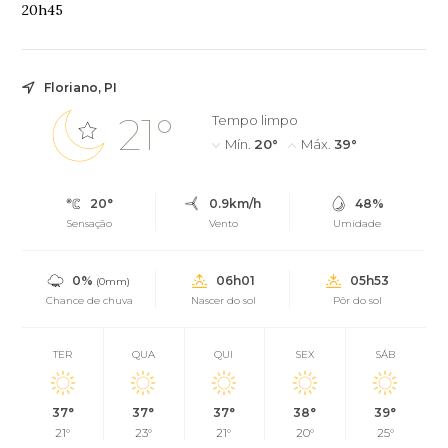
20h45
Floriano, PI
21°
Tempo limpo
Mín.
20°
Máx.
39°
20°
0.9km/h
48%
Sensação
Vento
Umidade
0%
06h01
05h53
(0mm)
Chance de chuva
Nascer do sol
Pôr do sol
TER
QUA
QUI
SEX
SÁB
37°
37°
37°
38°
39°
21°
23°
21°
20°
25°