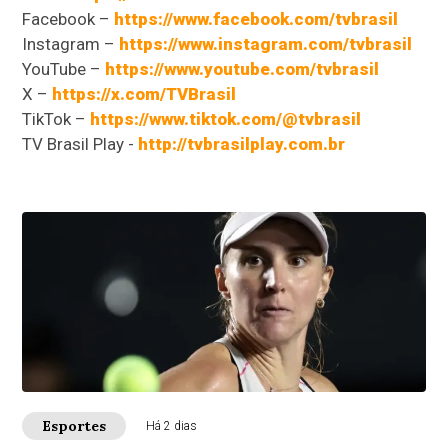
Facebook –
https://www.facebook.com/tvbrasil
Instagram –
https://www.instagram.com/tvbrasil
YouTube –
https://www.youtube.com/tvbrasil
X –
https://x.com/TVBrasil
TikTok –
https://www.tiktok.com/@tvbrasil
TV Brasil Play -
http://tvbrasilplay.com.br
Esportes
Há 2 dias