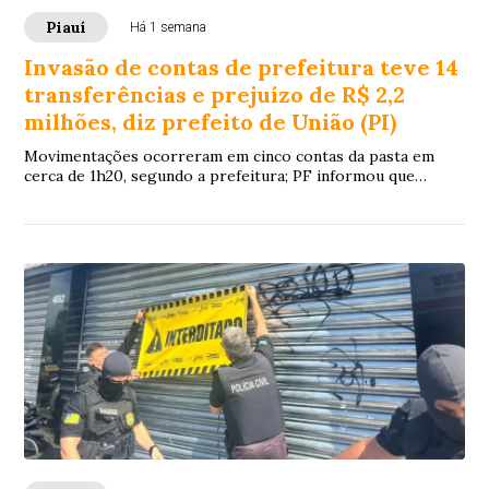
Piauí
Há 1 semana
Invasão de contas de prefeitura teve 14
transferências e prejuízo de R$ 2,2
milhões, diz prefeito de União (PI)
Movimentações ocorreram em cinco contas da pasta em
cerca de 1h20, segundo a prefeitura; PF informou que
instaurou procedimento para verificar a atribuição federal e
apurar os fatos.