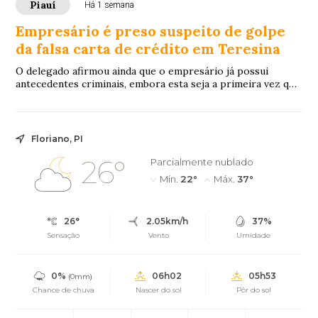
Piauí
Há 1 semana
Empresário é preso suspeito de golpe
da falsa carta de crédito em Teresina
O delegado afirmou ainda que o empresário já possui
antecedentes criminais, embora esta seja a primeira vez que
tenha a prisão preventiva decretada.
Floriano, PI
26°
Parcialmente nublado
Mín.
22°
Máx.
37°
26°
2.05km/h
37%
Sensação
Vento
Umidade
0%
06h02
05h53
(0mm)
Chance de chuva
Nascer do sol
Pôr do sol