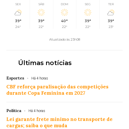
SEX
SÁB
DOM
SEG
TER
39°
39°
40°
39°
39°
24°
22°
22°
22°
23°
Atualizado às 23h08
Últimas notícias
Esportes
Há 4 horas
CBF reforça paralisação das competições
durante Copa Feminina em 2027
Política
Há 4 horas
Lei garante frete mínimo no transporte de
cargas; saiba o que muda