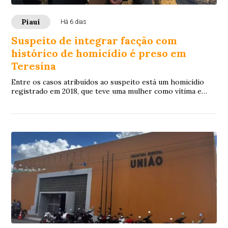
Piauí
Há 6 dias
Suspeito de integrar facção com
histórico de homicídio é preso em
Teresina
Entre os casos atribuídos ao suspeito está um homicídio
registrado em 2018, que teve uma mulher como vítima e
tramita na Justiça como crime de competência do Tribunal
do Júri.