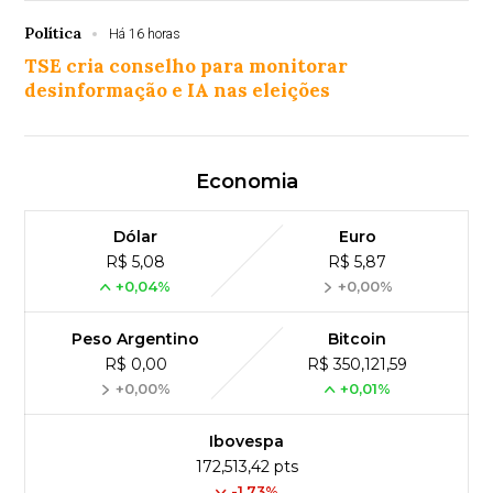
Política
Há 16 horas
TSE cria conselho para monitorar
desinformação e IA nas eleições
Economia
Dólar
Euro
R$ 5,08
R$ 5,87
+0,04%
+0,00%
Peso Argentino
Bitcoin
R$ 0,00
R$ 350,121,59
+0,00%
+0,01%
Ibovespa
172,513,42 pts
-1.73%