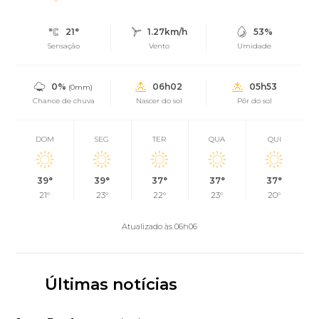
21°
1.27km/h
53%
Sensação
Vento
Umidade
0%
06h02
05h53
(0mm)
Chance de chuva
Nascer do sol
Pôr do sol
DOM
SEG
TER
QUA
QUI
39°
39°
37°
37°
37°
21°
23°
22°
23°
20°
Atualizado às 06h06
Últimas notícias