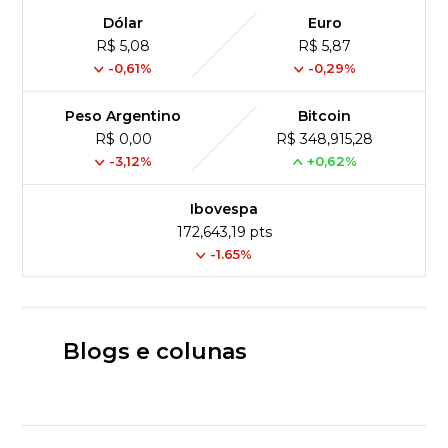
Dólar
Euro
R$ 5,08
R$ 5,87
-0,61%
-0,29%
Peso Argentino
Bitcoin
R$ 0,00
R$ 348,915,28
-3,12%
+0,62%
Ibovespa
172,643,19 pts
-1.65%
Blogs e colunas