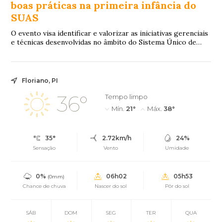
boas práticas na primeira infância do
SUAS
O evento visa identificar e valorizar as iniciativas gerenciais
e técnicas desenvolvidas no âmbito do Sistema Único de
Assistência Social (SUAS).
Floriano, PI
36°
Tempo limpo
Mín.
21°
Máx.
38°
35°
2.72km/h
24%
Sensação
Vento
Umidade
0%
06h02
05h53
(0mm)
Chance de chuva
Nascer do sol
Pôr do sol
SÁB
DOM
SEG
TER
QUA