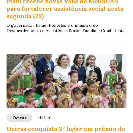
Piauí recebe novas vans do MobSUAS
para fortalecer assistência social nesta
segunda (29)
O governador Rafael Fonteles e o ministro do
Desenvolvimento e Assistência Social, Família e Combate à
Fome, Wellington Dias, realizam, nesta segun...
Oeiras
Há 1 mês
Oeiras conquista 3º lugar em prêmio de