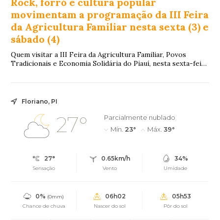
Rock, forró e cultura popular
movimentam a programação da III Feira
da Agricultura Familiar nesta sexta (3) e
sábado (4)
Quem visitar a III Feira da Agricultura Familiar, Povos
Tradicionais e Economia Solidária do Piauí, nesta sexta-feira
(3) e no sábado (4), encontra...
Floriano, PI
27°
Parcialmente nublado
Mín.
23°
Máx.
39°
27°
0.65km/h
34%
Sensação
Vento
Umidade
0%
06h02
05h53
(0mm)
Chance de chuva
Nascer do sol
Pôr do sol