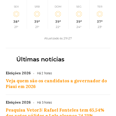
SEX
SÁB
DOM
SEG
TER
38°
39°
39°
39°
37°
21°
21°
22°
24°
23°
Atualizado às 21h27
Últimas notícias
Eleições 2026
Há 2 horas
Veja quem são os candidatos a governador do
Piauí em 2026
Eleições 2026
Há 3 horas
Pesquisa Vetor3: Rafael Fonteles tem 65,54%
dos votos válidos e Lula alcança 74,23%