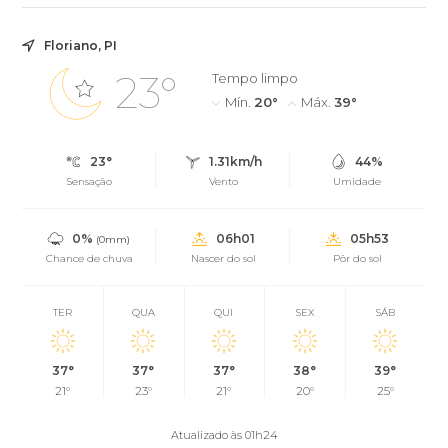
Floriano, PI
23°
Tempo limpo
Mín.
20°
Máx.
39°
23°
1.31km/h
44%
Sensação
Vento
Umidade
0%
06h01
05h53
(0mm)
Chance de chuva
Nascer do sol
Pôr do sol
TER
QUA
QUI
SEX
SÁB
37°
37°
37°
38°
39°
21°
23°
21°
20°
25°
Atualizado às 01h24