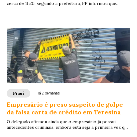
cerca de 1h20, segundo a prefeitura; PF informou que
instaurou procedimento para verificar a atribuição federal e
apurar os fatos.
Piauí
Há 2 semanas
Empresário é preso suspeito de golpe
da falsa carta de crédito em Teresina
O delegado afirmou ainda que o empresário já possui
antecedentes criminais, embora esta seja a primeira vez que
tenha a prisão preventiva decretada.