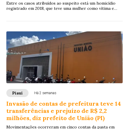
Entre os casos atribuídos ao suspeito está um homicídio
registrado em 2018, que teve uma mulher como vítima e
tramita na Justiça como crime de competência do Tribunal
do Júri.
Piauí
Há 2 semanas
Invasão de contas de prefeitura teve 14
transferências e prejuízo de R$ 2,2
milhões, diz prefeito de União (PI)
Movimentações ocorreram em cinco contas da pasta em