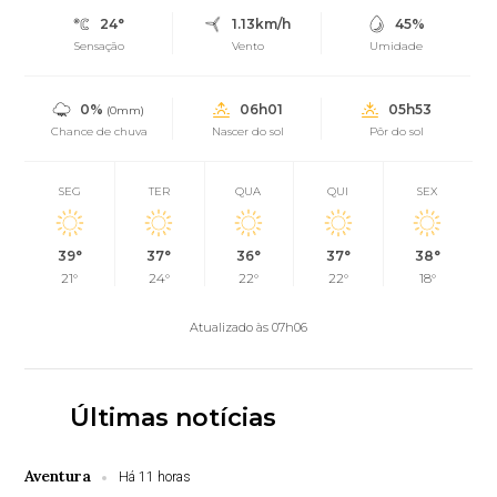
24°
1.13km/h
45%
Sensação
Vento
Umidade
0%
06h01
05h53
(0mm)
Chance de chuva
Nascer do sol
Pôr do sol
SEG
TER
QUA
QUI
SEX
39°
37°
36°
37°
38°
21°
24°
22°
22°
18°
Atualizado às 07h06
Últimas notícias
Aventura
Há 11 horas