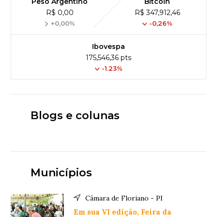
Peso Argentino
Bitcoin
R$ 0,00
R$ 347,912,46
+0,00%
-0,26%
Ibovespa
175,546,36 pts
-1.23%
Blogs e colunas
Municípios
Câmara de Floriano - PI
Em sua VI edição, Feira da