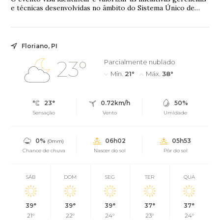
e técnicas desenvolvidas no âmbito do Sistema Único de
Assistência Social (SUAS).
Floriano, PI
23°
Parcialmente nublado
Mín.
21°
Máx.
38°
23°
0.72km/h
50%
Sensação
Vento
Umidade
0%
06h02
05h53
(0mm)
Chance de chuva
Nascer do sol
Pôr do sol
SÁB
DOM
SEG
TER
QUA
39°
39°
39°
37°
37°
21°
22°
24°
23°
24°