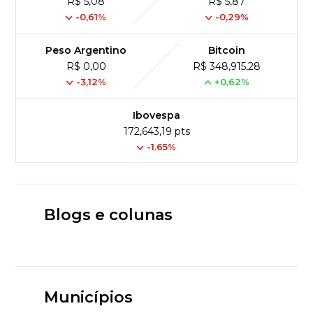
R$ 5,08
R$ 5,87
-0,61%
-0,29%
Peso Argentino
Bitcoin
R$ 0,00
R$ 348,915,28
-3,12%
+0,62%
Ibovespa
172,643,19 pts
-1.65%
Blogs e colunas
Municípios