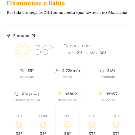
Fluminense e Bahia
Partida começa às 21h15min. nesta quarta-feira no Maracanã
Floriano, PI
36°
Tempo limpo
Mín.
21°
Máx.
38°
35°
2.72km/h
24%
Sensação
Vento
Umidade
0%
06h02
05h53
(0mm)
Chance de chuva
Nascer do sol
Pôr do sol
SÁB
DOM
SEG
TER
QUA
39°
39°
39°
37°
37°