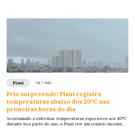
Piauí
Há 1 mês
Frio surpreende: Piauí registra
temperaturas abaixo dos 20°C nas
primeiras horas do dia
Acostumado a enfrentar temperaturas superiores aos 40°C
durante boa parte do ano, o Piauí vive um cenário incomum
neste início de julho. Nas primei...