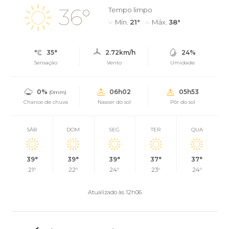
36°
Tempo limpo
Mín.
21°
Máx.
38°
35°
2.72km/h
24%
Sensação
Vento
Umidade
0%
06h02
05h53
(0mm)
Chance de chuva
Nascer do sol
Pôr do sol
SÁB
DOM
SEG
TER
QUA
39°
39°
39°
37°
37°
21°
22°
24°
23°
24°
Atualizado às 12h06