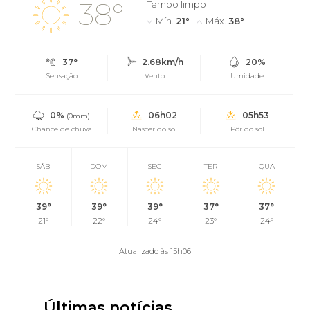
38°
Tempo limpo
Mín.
21°
Máx.
38°
37°
2.68km/h
20%
Sensação
Vento
Umidade
0%
06h02
05h53
(0mm)
Chance de chuva
Nascer do sol
Pôr do sol
SÁB
DOM
SEG
TER
QUA
39°
39°
39°
37°
37°
21°
22°
24°
23°
24°
Atualizado às 15h06
Últimas notícias