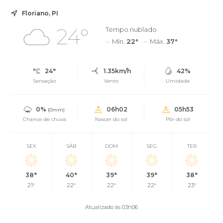
Floriano, PI
24°
Tempo nublado
Mín.
22°
Máx.
37°
24°
1.35km/h
42%
Sensação
Vento
Umidade
0%
06h02
05h53
(0mm)
Chance de chuva
Nascer do sol
Pôr do sol
SEX
SÁB
DOM
SEG
TER
38°
40°
39°
39°
38°
21°
22°
22°
22°
23°
Atualizado às 03h06