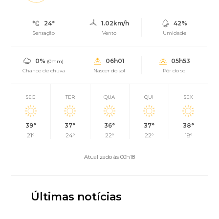
24°
1.02km/h
42%
Sensação
Vento
Umidade
0%
06h01
05h53
(0mm)
Chance de chuva
Nascer do sol
Pôr do sol
SEG
TER
QUA
QUI
SEX
39°
37°
36°
37°
38°
21°
24°
22°
22°
18°
Atualizado às 00h18
Últimas notícias