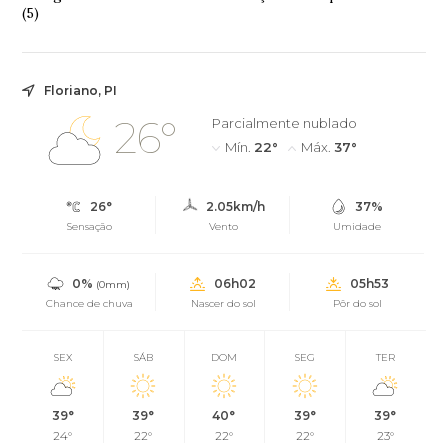
(5)
Floriano, PI
26°
Parcialmente nublado
Mín.
22°
Máx.
37°
26°
2.05km/h
37%
Sensação
Vento
Umidade
0%
06h02
05h53
(0mm)
Chance de chuva
Nascer do sol
Pôr do sol
SEX
SÁB
DOM
SEG
TER
39°
39°
40°
39°
39°
24°
22°
22°
22°
23°