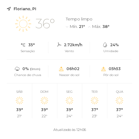
Floriano, PI
36°
Tempo limpo
Mín.
21°
Máx.
38°
35°
2.72km/h
24%
Sensação
Vento
Umidade
0%
06h02
05h53
(0mm)
Chance de chuva
Nascer do sol
Pôr do sol
SÁB
DOM
SEG
TER
QUA
39°
39°
39°
37°
37°
21°
22°
24°
23°
24°
Atualizado às 12h06