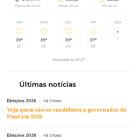
Chance de chuva
Nascer do sol
Pôr do sol
SÁB
DOM
SEG
TER
QUA
°
°
39°
39°
39°
37°
21°
22°
24°
23°
Atualizado às 21h27
Últimas notícias
Eleições 2026
Há 3 horas
Veja quem são os candidatos a governador do
Piauí em 2026
Eleições 2026
Há 3 horas