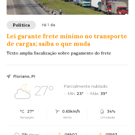
Política
Há 1 dia
Lei garante frete mínimo no transporte
de cargas; saiba o que muda
Texto amplia fiscalização sobre pagamento do frete
Floriano, PI
27°
Parcialmente nublado
Mín.
23°
Máx.
39°
27°
0.65km/h
34%
Sensação
Vento
Umidade
0%
06h02
05h53
(0mm)