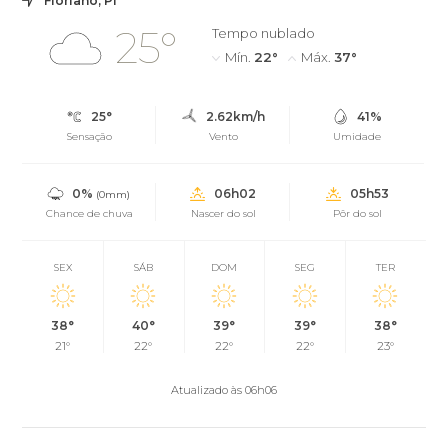
Floriano, PI
25°
Tempo nublado
Mín.
22°
Máx.
37°
25°
2.62km/h
41%
Sensação
Vento
Umidade
0%
06h02
05h53
(0mm)
Chance de chuva
Nascer do sol
Pôr do sol
SEX
SÁB
DOM
SEG
TER
38°
40°
39°
39°
38°
21°
22°
22°
22°
23°
Atualizado às 06h06