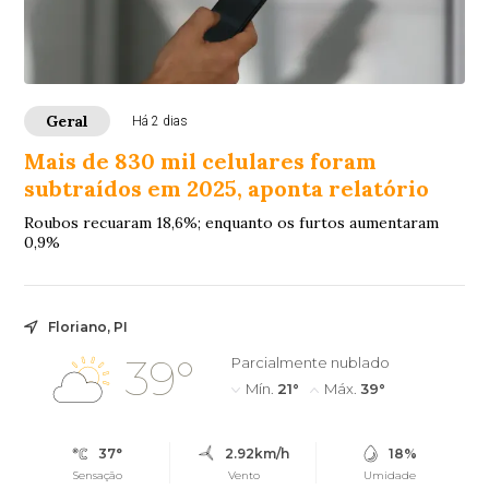
Geral
Há 2 dias
Mais de 830 mil celulares foram
subtraídos em 2025, aponta relatório
Roubos recuaram 18,6%; enquanto os furtos aumentaram
0,9%
Floriano, PI
39°
Parcialmente nublado
Mín.
21°
Máx.
39°
37°
2.92km/h
18%
Sensação
Vento
Umidade