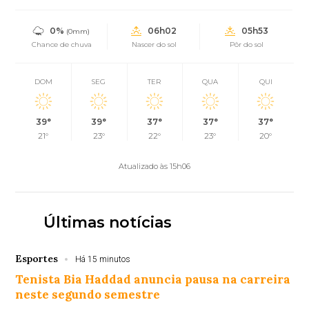
0%
06h02
05h53
(0mm)
Chance de chuva
Nascer do sol
Pôr do sol
DOM
SEG
TER
QUA
QUI
39°
39°
37°
37°
37°
21°
23°
22°
23°
20°
Atualizado às 15h06
Últimas notícias
Esportes
Há 15 minutos
Tenista Bia Haddad anuncia pausa na carreira
neste segundo semestre