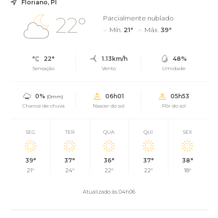
Floriano, PI
22°
Parcialmente nublado
Mín.
21°
Máx.
39°
22°
1.13km/h
48%
Sensação
Vento
Umidade
0%
06h01
05h53
(0mm)
Chance de chuva
Nascer do sol
Pôr do sol
SEG
TER
QUA
QUI
SEX
39°
37°
36°
37°
38°
21°
24°
22°
22°
18°
Atualizado às 04h06