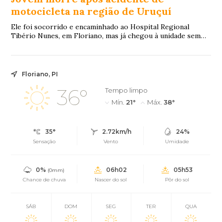
motocicleta na região de Uruçuí
Ele foi socorrido e encaminhado ao Hospital Regional
Tibério Nunes, em Floriano, mas já chegou à unidade sem
vida.
Floriano, PI
36°
Tempo limpo
Mín.
21°
Máx.
38°
35°
2.72km/h
24%
Sensação
Vento
Umidade
0%
06h02
05h53
(0mm)
Chance de chuva
Nascer do sol
Pôr do sol
SÁB
DOM
SEG
TER
QUA