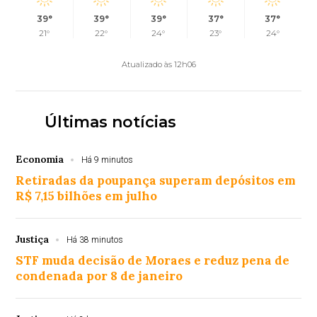
39°
39°
39°
37°
37°
21°
22°
24°
23°
24°
Atualizado às 12h06
Últimas notícias
Economia
Há 9 minutos
Retiradas da poupança superam depósitos em
R$ 7,15 bilhões em julho
Justiça
Há 38 minutos
STF muda decisão de Moraes e reduz pena de
condenada por 8 de janeiro