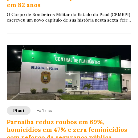
em 82 anos
O Corpo de Bombeiros Militar do Estado do Piauí (CBMEPI)
escreveu um novo capítulo de sua história nesta sexta-feira
(3). Após 82 anos de existênci...
Piauí
Há 1 mês
Parnaíba reduz roubos em 69%,
homicídios em 47% e zera feminicídios
com reforço da segurança pública