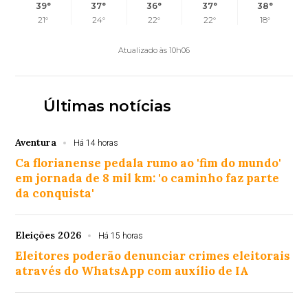
39°
37°
36°
37°
38°
21°
24°
22°
22°
18°
Atualizado às 10h06
Últimas notícias
Aventura
Há 14 horas
Ca florianense pedala rumo ao 'fim do mundo'
em jornada de 8 mil km: 'o caminho faz parte
da conquista'
Eleições 2026
Há 15 horas
Eleitores poderão denunciar crimes eleitorais
através do WhatsApp com auxílio de IA