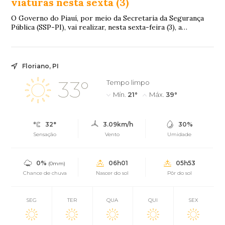
viaturas nesta sexta (3)
O Governo do Piauí, por meio da Secretaria da Segurança
Pública (SSP-PI), vai realizar, nesta sexta-feira (3), a
solenidade de conclusão do Curso d...
Floriano, PI
33°
Tempo limpo
Mín.
21°
Máx.
39°
32°
3.09km/h
30%
Sensação
Vento
Umidade
0%
06h01
05h53
(0mm)
Chance de chuva
Nascer do sol
Pôr do sol
SEG
TER
QUA
QUI
SEX