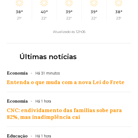
38°
40°
39°
39°
38°
21°
22°
22°
22°
23°
Atualizado às 12h06
Últimas notícias
Economia
Há 31 minutos
Entenda o que muda com a nova Lei do Frete
Economia
Há 1 hora
CNC: endividamento das famílias sobe para
82%, mas inadimplência cai
Educação
Há 1 hora