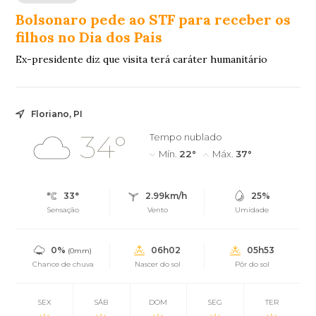
Bolsonaro pede ao STF para receber os
filhos no Dia dos Pais
Ex-presidente diz que visita terá caráter humanitário
Floriano, PI
34°
Tempo nublado
Mín.
22°
Máx.
37°
33°
2.99km/h
25%
Sensação
Vento
Umidade
0%
06h02
05h53
(0mm)
Chance de chuva
Nascer do sol
Pôr do sol
SEX
SÁB
DOM
SEG
TER