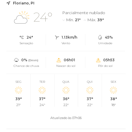
Floriano, PI
24°
Parcialmente nublado
Mín.
21°
Máx.
39°
24°
1.13km/h
45%
Sensação
Vento
Umidade
0%
06h01
05h53
(0mm)
Chance de chuva
Nascer do sol
Pôr do sol
SEG
TER
QUA
QUI
SEX
39°
37°
36°
37°
38°
21°
24°
22°
22°
18°
Atualizado às 07h06