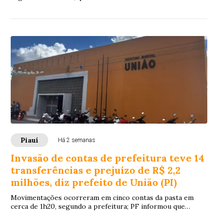
tramita na Justiça como crime de competência do Tribunal
do Júri.
Piauí
Há 2 semanas
Invasão de contas de prefeitura teve 14
transferências e prejuízo de R$ 2,2
milhões, diz prefeito de União (PI)
Movimentações ocorreram em cinco contas da pasta em
cerca de 1h20, segundo a prefeitura; PF informou que
instaurou procedimento para verificar a atribuição federal e