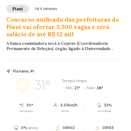
Piauí
Há 4 semanas
Concurso unificado das prefeituras do
Piauí vai ofertar 3.300 vagas e terá
salário de até R$ 12 mil
A banca examinadora será a Copese (Coordenadoria
Permanente de Seleção), órgão ligado à Universidade
Federal do Piauí (UFPI).
Floriano, PI
31°
Tempo limpo
Mín.
21°
Máx.
38°
30°
3.33km/h
33%
Sensação
Vento
Umidade
0%
06h02
05h53
(0mm)