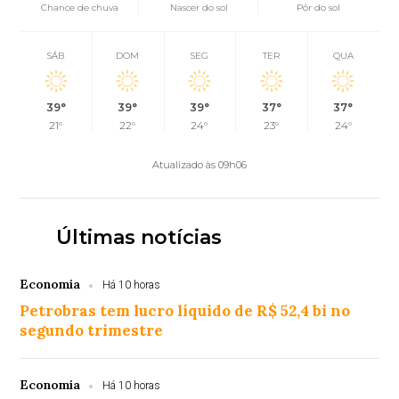
Chance de chuva
Nascer do sol
Pôr do sol
SÁB
DOM
SEG
TER
QUA
39°
39°
39°
37°
37°
21°
22°
24°
23°
24°
Atualizado às 09h06
Últimas notícias
Economia
Há 10 horas
Petrobras tem lucro líquido de R$ 52,4 bi no
segundo trimestre
Economia
Há 10 horas