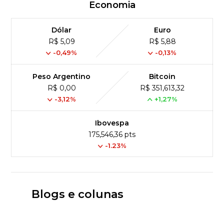
Economia
Dólar
Euro
R$ 5,09
R$ 5,88
-0,49%
-0,13%
Peso Argentino
Bitcoin
R$ 0,00
R$ 351,613,32
-3,12%
+1,27%
Ibovespa
175,546,36 pts
-1.23%
Blogs e colunas