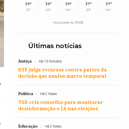
39°
39°
39°
37°
37°
21°
22°
24°
23°
24°
Atualizado às 15h06
Últimas notícias
Justiça
Há 13 minutos
STF julga recursos contra partes da
decisão que anulou marco temporal
e
Política
Há 2 horas
TSE cria conselho para monitorar
desinformação e IA nas eleições
e
Educação
Há 2 horas