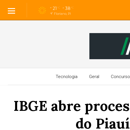
21
38
°C
°C
Floriano, PI
Tecnologia
Geral
Concurso
IBGE abre proces
do Piauí