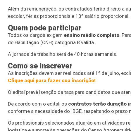
Além da remuneração, os contratados terão direito a auxí
escolar, férias proporcionais e 13º salário proporcional.
Quem pode participar
Todos os cargos exigem
ensino médio completo
. Par
de Habilitação (CNH) categoria B válida.
A jornada de trabalho será de 40 horas semanais.
Como se inscrever
As inscrições devem ser realizadas até 1º de julho, excl
Clique aqui para fazer sua inscrição!
O edital prevê isenção da taxa para candidatos que ate
De acordo com o edital, os
contratos terão duração i
conforme a necessidade do IBGE, respeitando o prazo m
Os profissionais selecionados atuarão em atividades re
logística e suporte às operações do Censo Agropecuário,