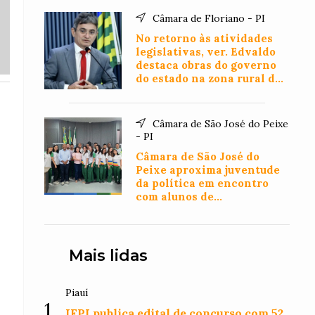
Câmara de Floriano - PI
No retorno às atividades
legislativas, ver. Edvaldo
destaca obras do governo
do estado na zona rural de
Floriano
Câmara de São José do Peixe
- PI
Câmara de São José do
Peixe aproxima juventude
da política em encontro
com alunos de
Administração
Mais lidas
Piauí
1
IFPI publica edital de concurso com 52