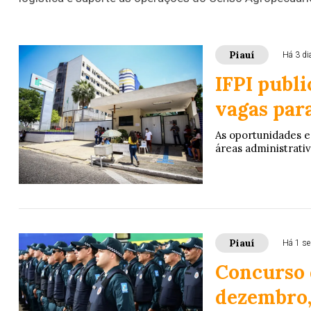
Piauí
Há 3 di
IFPI publi
vagas par
As oportunidades e
áreas administrativ
Piauí
Há 1 s
Concurso 
dezembro, 