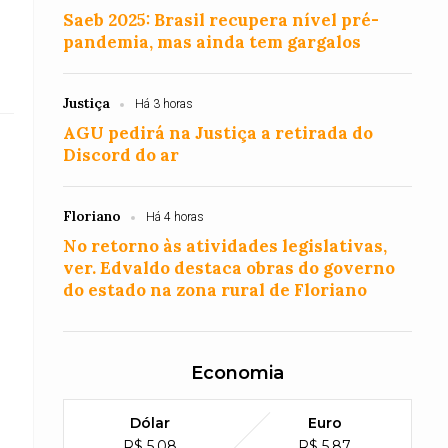
Saeb 2025: Brasil recupera nível pré-
pandemia, mas ainda tem gargalos
Justiça
Há 3 horas
AGU pedirá na Justiça a retirada do
Discord do ar
Floriano
Há 4 horas
No retorno às atividades legislativas,
ver. Edvaldo destaca obras do governo
do estado na zona rural de Floriano
Economia
Dólar
Euro
R$ 5,08
R$ 5,87