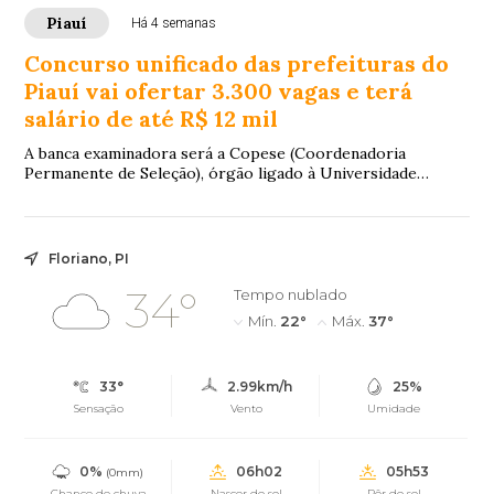
Piauí
Há 4 semanas
Concurso unificado das prefeituras do
Piauí vai ofertar 3.300 vagas e terá
salário de até R$ 12 mil
A banca examinadora será a Copese (Coordenadoria
Permanente de Seleção), órgão ligado à Universidade
Federal do Piauí (UFPI).
Floriano, PI
34°
Tempo nublado
Mín.
22°
Máx.
37°
33°
2.99km/h
25%
Sensação
Vento
Umidade
0%
06h02
05h53
(0mm)
Chance de chuva
Nascer do sol
Pôr do sol