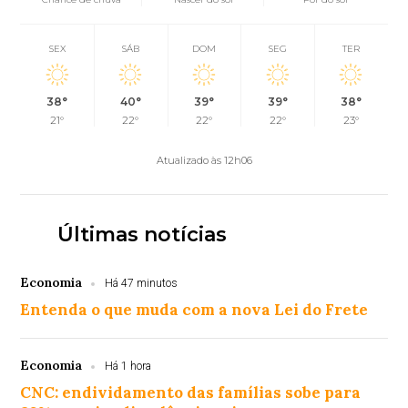
SEX
SÁB
DOM
SEG
TER
38°
40°
39°
39°
38°
21°
22°
22°
22°
23°
Atualizado às 12h06
Últimas notícias
Economia
Há 47 minutos
Entenda o que muda com a nova Lei do Frete
Economia
Há 1 hora
CNC: endividamento das famílias sobe para