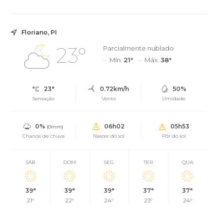
Assistência Social (SUAS).
Floriano, PI
23°
Parcialmente nublado
Mín.
21°
Máx.
38°
23°
0.72km/h
50%
Sensação
Vento
Umidade
0%
06h02
05h53
(0mm)
Chance de chuva
Nascer do sol
Pôr do sol
SÁB
DOM
SEG
TER
QUA
39°
39°
39°
37°
37°
21°
22°
24°
23°
24°